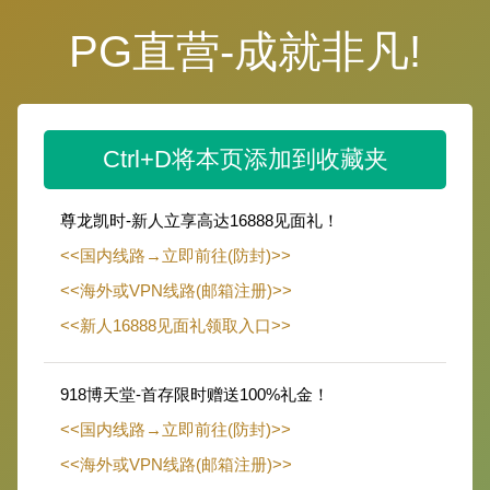
PG直营-成就非凡!
Ctrl+D将本页添加到收藏夹
尊龙凯时-新人立享高达16888见面礼！
<<国内线路→立即前往(防封)>>
<<海外或VPN线路(邮箱注册)>>
<<新人16888见面礼领取入口>>
918博天堂-首存限时赠送100%礼金！
<<国内线路→立即前往(防封)>>
<<海外或VPN线路(邮箱注册)>>