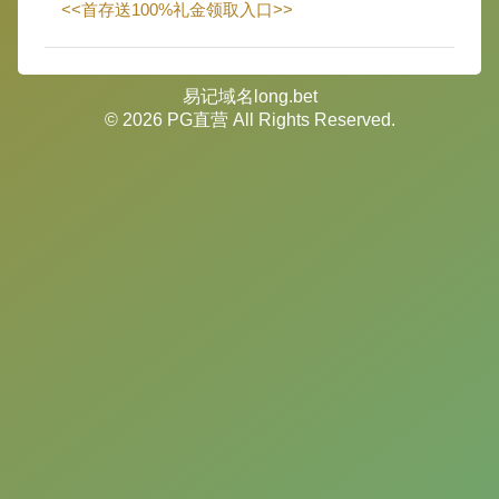
<<首存送100%礼金领取入口>>
易记域名long.bet
© 2026 PG直营 All Rights Reserved.